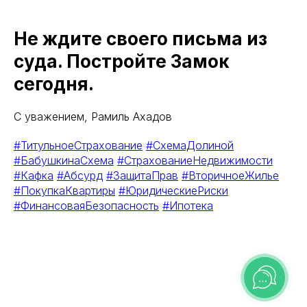
Не ждите своего письма из
суда. Постройте Замок
сегодня.
С уважением, Рамиль Ахадов
#ТитульноеСтрахование
#СхемаДолиной
#БабушкинаСхема
#СтрахованиеНедвижимости
#Кафка
#Абсурд
#ЗащитаПрав
#ВторичноеЖилье
#ПокупкаКвартиры
#ЮридическиеРиски
#ФинансоваяБезопасность
#Ипотека